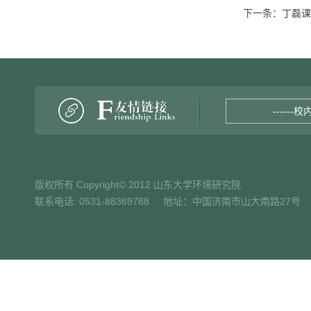
下一条：
丁磊课
------校
版权所有 Copyright© 2012 山东大学环境研究院
联系电话: 0531-88369788 地址：中国济南市山大南路27号