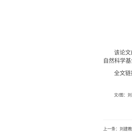
该论文
自然科学基
全文链
文/图：
上一条：
刘建教