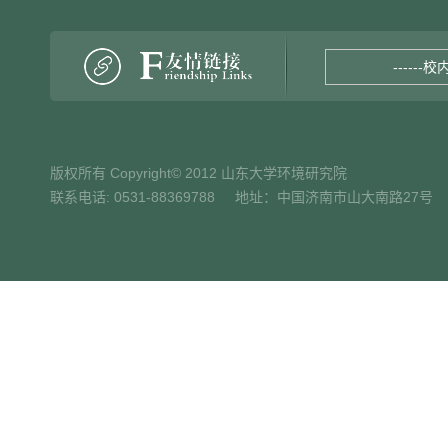
------校
版权所有 Copyright© 2012 山东大学环境研究院
联系电话: 0531-88369788 地址：中国济南市山大南路27号