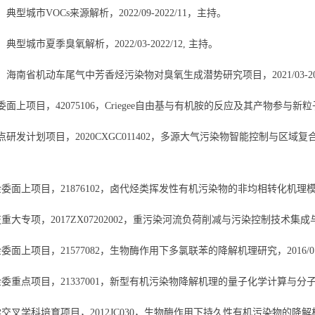
，典型城市
VOCs
来源解析，
2022/09-2022/11
，主持。
，典型城市夏季臭氧解析，
2022/03-2022/12,
主持。
，海南省机动车尾气中芳香烃污染物对臭氧生成潜势研究项目，
2021/03-2
委面上项目，
42075106
，
Criegee
自由基与有机胺的反应及其产物参与新粒
点研发计划项目，
2020CXGC011402
，多源大气污染物智能控制与区域复
金委面上项目，
21876102
，卤代烃类挥发性有机污染物的非均相转化机理
技重大专项，
2017ZX07202002
，重污染河流负荷削减与污染控制技术集成
金委面上项目，
21577082
，生物酶作用下多氯联苯的降解机理研究，
2016/0
金委重点项目，
21337001
，新型有机污染物降解机理的量子化学计算与分
学交叉学科培育项目，
2012JC030
，生物酶作用下持久性有机污染物的降解