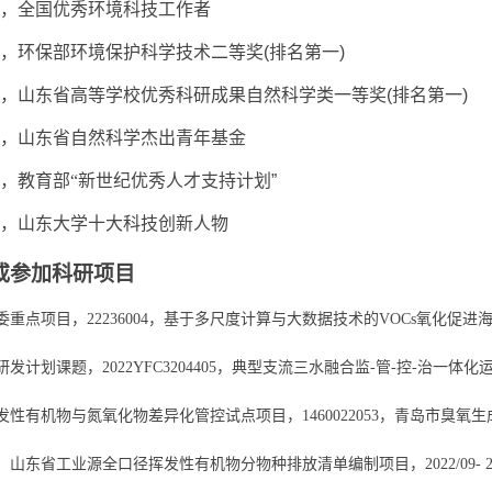
，
全国优秀环境科技工作者
，
环保部环境保护科学技术二等奖
(
排名第一
)
，
山东省高等学校优秀科研成果自然科学类一等奖
(
排名第一
)
，
山东省自然科学杰出青年基金
，教育部“新世纪优秀人才支持计划
”
，山东大学十大科技创新人物
或参加科研项目
委重点项目，
22236004
，基于多尺度计算与大数据技术的
VOCs
氧化促进
研发计划课题，
2022YFC3204405
，典型支流三水融合监
-
管
-
控
-
治一体化
发性有机物与氮氧化物差异化管控试点项目，
1460022053
，青岛市臭氧生
，山东省工业源全口径挥发性有机物分物种排放清单编制项目，
2022/09- 