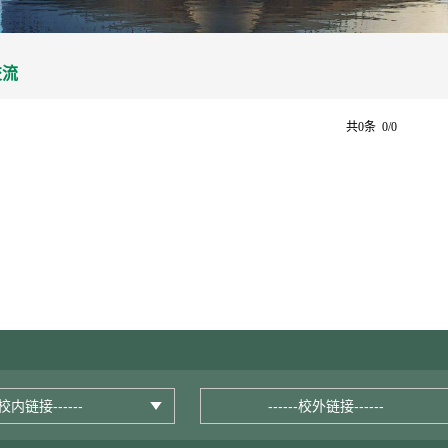
交流
共0条 0/0
--校内链接------
------校外链接------