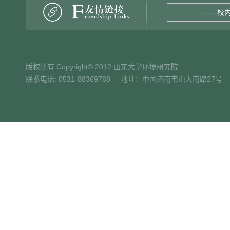
------校
版权所有 Copyright© 2012 山东大学环境研究院
联系电话: 0531-88369788 地址：中国济南市山大南路27号