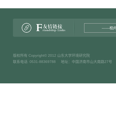
------校
版权所有 Copyright© 2012 山东大学环境研究院
联系电话: 0531-88369788 地址：中国济南市山大南路27号