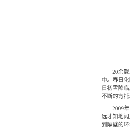
20
余载
中。春日化
日初雪降临
不断的寄托
2009
年
远才知地阔
到隔壁的环