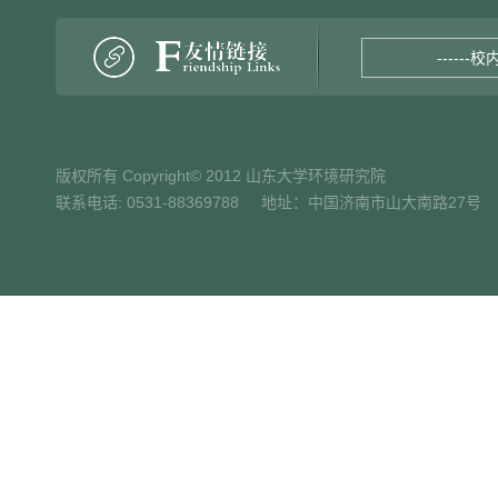
------校
版权所有 Copyright© 2012 山东大学环境研究院
联系电话: 0531-88369788 地址：中国济南市山大南路27号