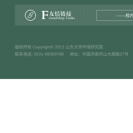
------校
版权所有 Copyright© 2012 山东大学环境研究院
联系电话: 0531-88369788 地址：中国济南市山大南路27号