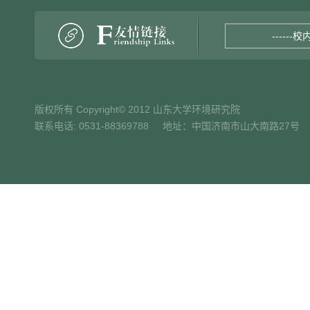
------校
版权所有 Copyright© 2012 山东大学环境研究院
联系电话: 0531-88369788 地址：中国济南市山大南路27号