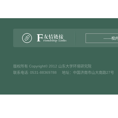
------校
版权所有 Copyright© 2012 山东大学环境研究院
联系电话: 0531-88369788 地址：中国济南市山大南路27号