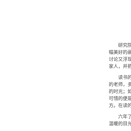
研究
幅美好的
讨论又浮
家人，并
读书
的老师，
的时光；
可惜的便
方。在读
六年
温暖的目