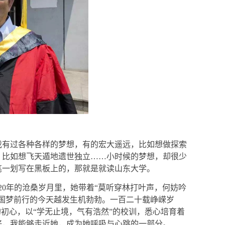
我有过各种各样的梦想，有的宏大遥远，比如想做探索
，比如想飞天遁地遗世独立
……
小时候的梦想，却很少
笔一划写在黑板上的，那就是就读山东大学。
20
年的沧桑岁月里，她带着
“
莫听穿林打叶声，何妨吟
国梦前行的今天越发生机勃勃。一百二十载峥嵘岁
的初心，以
“
学无止境，气有浩然
”
的校训，悉心培育着
好，我能够走近她，成为她呼吸与心跳的一部分。