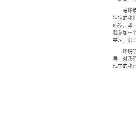
与环
往往的我
85
岁，却
我参加一
学习，沉
环境
导，对我
现在的我