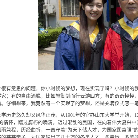
个很有意思的问题，你小时候的梦想，现在实现了吗？小时候的
学家；有的自由洒脱，比如想御剑而行云游四方；有的奇奇怪怪
的。仔细想来，我竟然有一个实现了的梦想，还是充满仪式感一
大学历史悠久却又风华正茂，从
1901
年的官办山东大学堂开始，
1
的情怀，踏过腐朽的晚清，迈过混乱的民国，在向着伟大复兴中
风雨兼程，历经曲折，一直守着
“
为天下储人才，为国家图富强
”
届的莘莘学子，为国家输出了几十万的各类人才。多幸运，多美