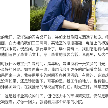
院的我们，是洋溢的青春盛开着，笑起来就像阳光洒满了脸庞。
画面，白大褂的我们三三两两，实验室的瓶瓶罐罐，电脑上的标
现在我眼前。恍然间，就要毕业了，毕业答辩上，我们感谢着给
把他们写在了毕业论文上。穿上毕业的服装合影，说再见，从这
的时候什么最宝贵？是时间，是年轻，是洋溢着一张笑脸的目光
多么好的风景。如果再来一遍，我想我会用更多的时间看文献、
如果再来一遍，我会用更多的时间看各种深沉的、有趣的、充满
是没有如果，还是珍惜当下。可喜的是，我工作的地方，也有着
的师弟师妹们，在我挂念的母校里有你们在，时光正好，风华正
了，这是我毕业离校的时间，但记忆力中的环境研究院，仍然是
光凝视着，好像一回头，就能看见那个熟悉的小院。