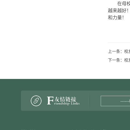
在母
越来越好
和力量！
上一条：
校
下一条：
校
----