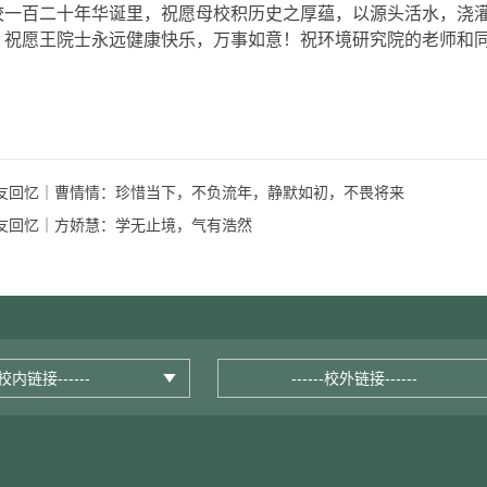
校一百二十年华诞里，祝愿母校积历史之厚蕴，以源头活水，浇
！祝愿王院士永远健康快乐，万事如意！祝环境研究院的老师和
友回忆｜曹情情：珍惜当下，不负流年，静默如初，不畏将来
友回忆｜方娇慧：学无止境，气有浩然
--校内链接------
------校外链接------