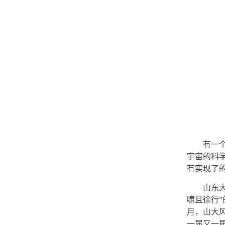
有一
宇宙的科
有实现了
山东
啸且徐行
”
月，山大
一届又一