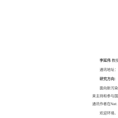
李延伟
教
通讯地址：
研究方向
:
面向新污
来主持和参与
通讯作者在
Nat.
欢迎环境、