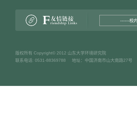
------校
版权所有 Copyright© 2012 山东大学环境研究院
联系电话: 0531-88369788 地址：中国济南市山大南路27号