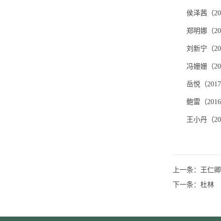
侯泽茜（
20
郑明娜（
20
刘新宁（
20
冯姗姗（
20
岳悦（
2017
鲍雷（
2016
王小丹（
20
上一条：
王仁卿
下一条：
杜林