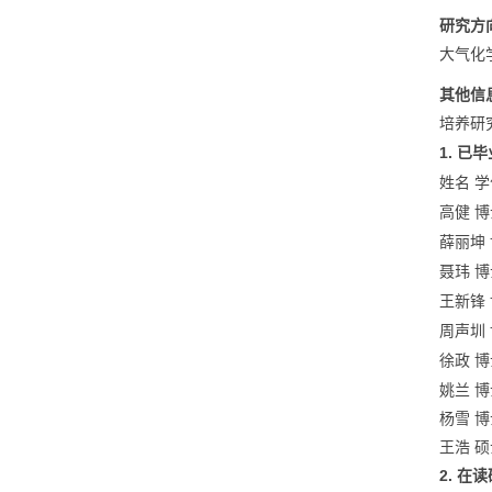
研究方
大气化
其他信
培养研
1.
已毕
姓名
学
高健
博
薛丽坤
聂玮
博
王新锋
周声圳
徐政
博
姚兰
博
杨雪
博
王浩
硕
2.
在读