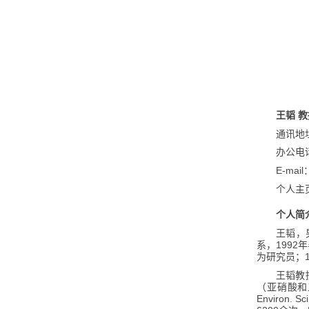
王韬
教
通讯地
办公电
E-mail
个人主
个人简
王韬，
1992
系，
年
为研究员；
王韬教
（亚硝酸和
Environ. Sci