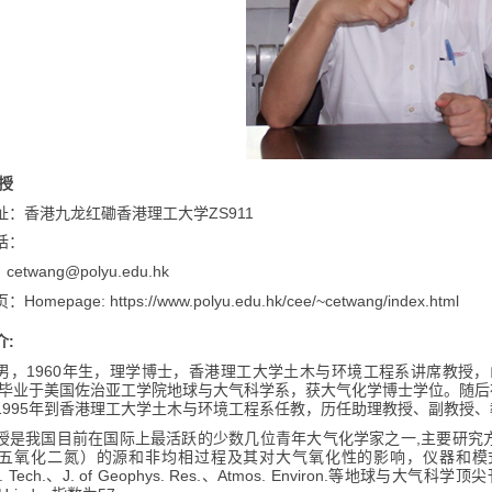
授
ZS911
址：香港九龙红磡香港理工大学
话：
cetwang@polyu.edu.hk
：
Homepage:
https://www.polyu.edu.hk/cee/~cetwang/index.html
页：
:
介
1960
男，
年生，理学博士，香港理工大学土木与环境工程系讲席教授，
毕业于美国佐治亚工学院地球与大气科学系，获大气化学博士学位。随后
1995
年到香港理工大学土木与环境工程系任教，历任助理教授、副教授、
,
授是我国目前在国际上最活跃的少数几位青年大气化学家之一
主要研究
五氧化二氮）的源和非均相过程及其对大气氧化性的影响，仪器和模
. Tech.
J. of Geophys. Res.
Atmos. Environ.
、
、
等地球与大气科学顶尖