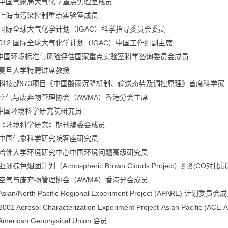
中国气象局大气化学重点实验室成员
上海市污染控制重点实验室成员
IGAC
国际全球大气化学计划（
）科学指导委员会委员
2012
IGAC
国际全球大气化学计划（
）中国工作组副主席
中国环境标准与风险评估国家重点实验室科学咨询委员会成员
复旦大学特聘讲席教授
973
科技部
项目《中国酸雨沉降机制、输送态势及调控原理》首席科学家
AWMA
空气与废弃物管理协会（
）香港分会主席
中国环境科学研究院研究员
《环境科学研究》期刊编委会成员
中国气象科学研究院客座研究员
哈佛大学环境研究中心中国环境问题高级研究员
Atmospheric Brown Clouds Project
CO
亚洲棕色烟团计划（
）组织
对比试
AWMA
空气与废弃物管理协会（
）香港分会成员
Asian/North Pacific Regional Experiment Project (APARE)
计划委员会成
2001 Aerosol Characterization Experiment Project-Asian Pacific (ACE-A
 American Geophysical Union
会员