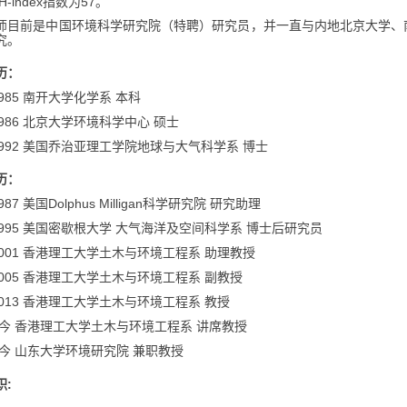
H-index
57
指数为
。
师目前是中国环境科学研究院（特聘）研究员，并一直与内地北京大学、
究。
历：
1985
南开大学化学系
本科
1986
北京大学环境科学中心
硕士
1992
美国乔治亚理工学院地球与大气科学系
博士
历：
1987
Dolphus Milligan
美国
科学研究院
研究助理
1995
美国密歇根大学
大气海洋及空间科学系
博士后研究员
2001
香港理工大学土木与环境工程系
助理教授
2005
香港理工大学土木与环境工程系
副教授
2013
香港理工大学土木与环境工程系
教授
讲席
今
香港理工大学土木与环境工程系
教授
今
山东大学环境研究院
兼职教授
:
职