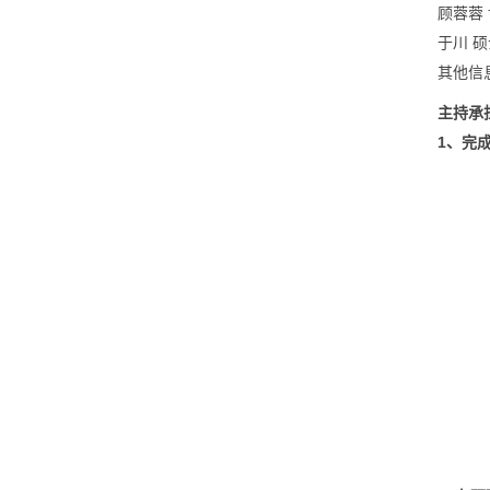
顾蓉蓉
于川
硕
其他信
主持承
1
、完