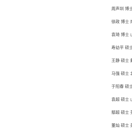
周声圳 博
徐政 博士
袁琦 博士
寿幼平 硕
王静 硕士 
马强 硕士
于阳春 硕
袁超 硕士
鄢超 硕士
董灿 硕士