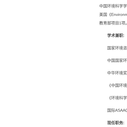
中国环境科学学
美国《Envir
教育部项目1项
学术兼职:
国家环境咨
中国国家环
中华环境奖
《中国环境
《环境科学
国际ASA
现任职务: