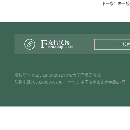
下一条：
朱玉姣
------校
版权所有 Copyright© 2012 山东大学环境研究院
联系电话: 0531-88369788 地址：中国济南市山大南路27号