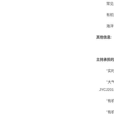
常见
有机
海洋
其他信息:
主持承担的
“
实
“
大
JYCJ201
“有
“有