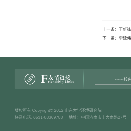
上一条：
王新锋
下一条：
李延伟
------校
版权所有 Copyright© 2012 山东大学环境研究院
联系电话: 0531-88369788 地址：中国济南市山大南路27号