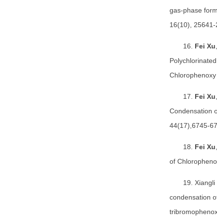
gas-phase form
16(10), 25641-
16.
Fei Xu
Polychlorinate
Chlorophenoxy 
17.
Fei Xu
Condensation o
44(17),6745-67
18.
Fei Xu
of Chloropheno
19. Xiangli
condensation o
tribromophenox