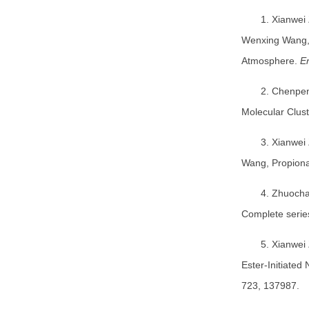
1. Xianwei
Wenxing Wang, S
Atmosphere.
E
2. Chenpe
Molecular Clust
3. Xianwei
Wang, Propiona
4. Zhuocha
Complete serie
5. Xianwei
Ester-Initiate
723, 137987.