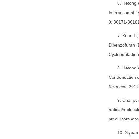
6. Hetong
Interaction of 
9, 36171-36181
7. Xuan Li
Dibenzofuran (
Cyclopentadien
8. Hetong
Condensation o
Sciences
, 2019
9. Chenpe
radical/molecu
precursors.
Inte
10. Siyuan