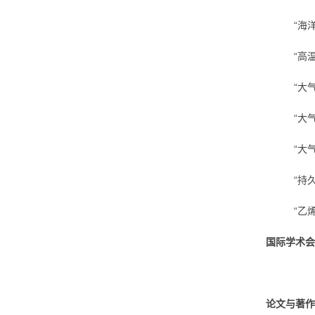
“海
“高
“大
“大
“大
“持
“乙
国际学术会
论文与著作