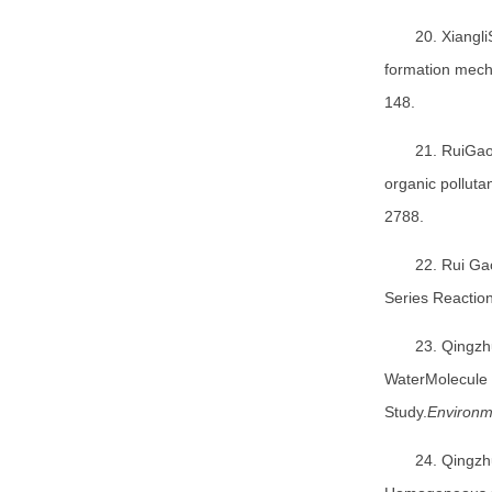
20. Xiangl
formation mech
148.
21. RuiGao
organic polluta
2788.
22. Rui Ga
Series Reactio
23. Qingzh
WaterMolecule 
Study.
Environm
24. Qingzh