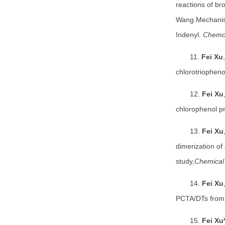
reactions of b
Wang.Mechanism
Indenyl.
Chemo
11.
Fei Xu
chlorotriopheno
12.
Fei Xu
chlorophenol pr
13.
Fei Xu
dimerization o
study,
Chemical 
14.
Fei Xu
PCTA/DTs from2,
15.
Fei Xu