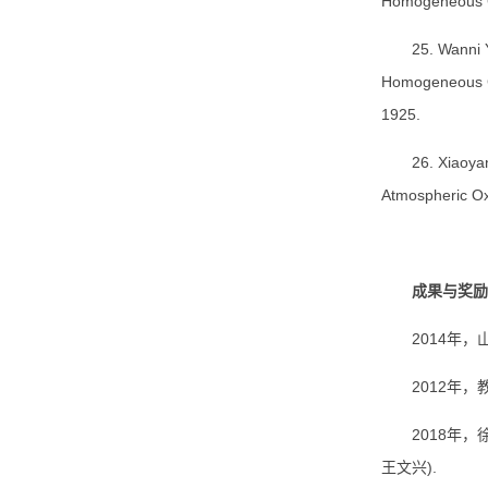
Homogeneous G
25. Wanni 
Homogeneous G
1925.
26. Xiaoya
Atmospheric Ox
成果与奖励
2014年
2012年
2018年，
王文兴).