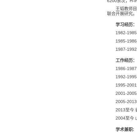
6200
H-i
余次，
王韬教师
联合开展研究。
学习经历：
1982-198
1985-198
1987-199
工作经历：
1986-198
1992-199
1995-200
2001-200
2005-201
2013
至今
2004
至今
:
学术兼职