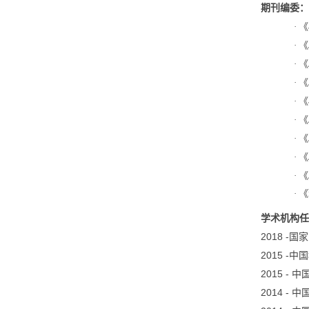
期刊编委：
·
《
·
《
·
《
·
《
·
《
·
《
·
《
·
《
·
《
·
《
学术机构任
2018 -
国家
2015 -
中国
2015 -
中
2014 -
中