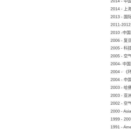
2014 -
中
2014 -
上
2013 -
国
2011-201
2010 -
中国
2006 -
复
2005 -
科
2005 -
空
2004-
中国
2004 -
《
2004 -
中
2003 -
哈
2003 -
亚
2002 -
空
2000 - Asi
1999 - 200
1991 - Ame