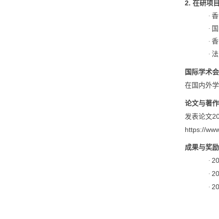
2.
在研项
·
香
·
国
·
香
·
法
国际学术会
在国内外学
论文与著作
2
发表论文
https://ww
成果与奖励
2
·
2
·
2
·