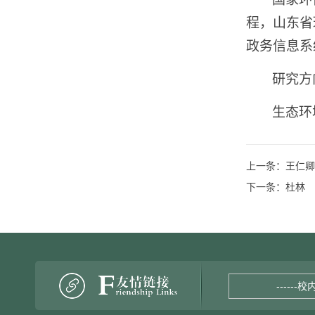
程，山东省
政务信息系
研究方
生态环
上一条：
王仁卿
下一条：
杜林
------校