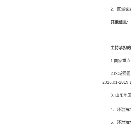
2．区域雾
其他信息:
主持承担的
1.国家重
2.区域雾
2016.01-2019.
3. 山东地
4．环渤海地
5．环渤海地