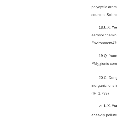
polycyclic arom
sources. Scien
18.
L.X. Ya
aerosol chemica
Environment476
19.Q. Yuan
PM
ionic com
2.5
20.C. Dong
inorganic ions 
(IF=1.799)
21.
L.X. Ya
aheavily pollu