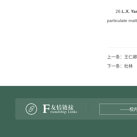
26.
L.X. Ya
particulate mat
上一条：
王仁卿
下一条：
杜林
------校