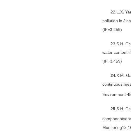
22.
L.X. Ya
pollution in Ji
(IF=3.459)
23.S.H. Ch
water content i
(IF=3.459)
24.
X.M. Ga
continuous mea
Environment 45
25.
S.H. Ch
componentsand s
Monitoring13,1