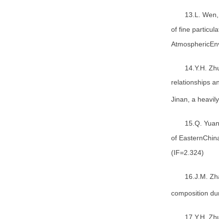
13.L. Wen,
of fine particu
AtmosphericEnv
14.Y.H. Zh
relationships a
Jinan, a heavil
15.Q. Yuan
of EasternChin
(IF=2.324)
16.J.M. Zh
composition du
17.Y.H. Zh