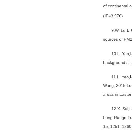
of continental 
(IF=3.976)
9.W. Lu,
L.
sources of PM2
10.L. Yao,
background site
11.L. Yao,
Wang, 2015.Leve
areas in Easte
12.X. Sui,
L
Long-Range Tra
15, 1251–1260.