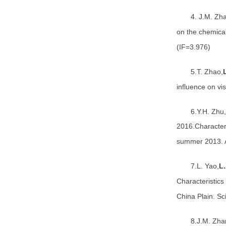
4. J.M. Zh
on the chemical
(IF=3.976)
5.T. Zhao,
influence on vi
6.Y.H. Zhu,
2016.Characteri
summer 2013. A
7.L. Yao,
L
Characteristics
China Plain. S
8.J.M. Zha