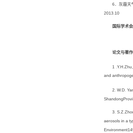
6．灰霾天
2013.10
国际学术会
论文与著作
1 .Y.H.Zhu,
and anthropoge
2. W.D. Ya
ShandongProvin
3. S.Z.Zho
aerosols in a t
Environment149