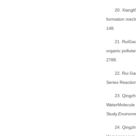
20. Xiangl
formation mech
148.
21. RuiGao
organic polluta
2788.
22. Rui Ga
Series Reactio
23. Qingzh
WaterMolecule 
Study.
Environm
24. Qingzh