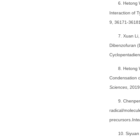
6. Hetong
Interaction of 
9, 36171-36181
7. Xuan Li
Dibenzofuran (
Cyclopentadien
8. Hetong
Condensation o
Sciences
, 2019
9. Chenpe
radical/molecu
precursors.
Inte
10. Siyuan