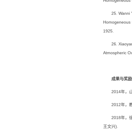
Homogeneous G
25. Wanni 
Homogeneous G
1925.
26. Xiaoya
Atmospheric Ox
成果与奖励
2014年
2012年
2018年，
王文兴).