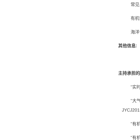
常见
有机
海洋
其他信息:
主持承担的
“
实
“
大
JYCJ201
“有
“有