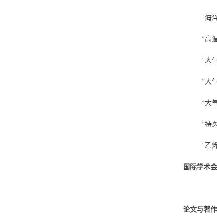
“海
“高
“大
“大
“大
“持
“乙
国际学术会
论文与著作