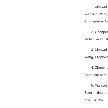
1. Xianwei
Wenxing Wang, S
Atmosphere.
E
2. Chenpe
Molecular Clust
3. Xianwei
Wang, Propiona
4. Zhuocha
Complete serie
5. Xianwei
Ester-Initiate
723, 137987.