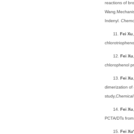
reactions of b
Wang.Mechanism
Indenyl.
Chemo
11.
Fei Xu
chlorotriopheno
12.
Fei Xu
chlorophenol pr
13.
Fei Xu
dimerization o
study,
Chemical 
14.
Fei Xu
PCTA/DTs from2,
15.
Fei Xu