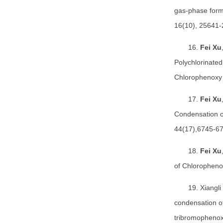
gas-phase form
16(10), 25641-
16.
Fei Xu
Polychlorinate
Chlorophenoxy 
17.
Fei Xu
Condensation o
44(17),6745-67
18.
Fei Xu
of Chloropheno
19. Xiangli
condensation o
tribromophenox