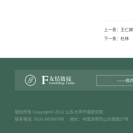
上一条：
王仁卿
下一条：
杜林
------校
版权所有 Copyright© 2012 山东大学环境研究院
联系电话: 0531-88369788 地址：中国济南市山大南路27号