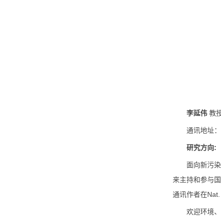
李延伟
教
通讯地址：
研究方向
:
面向新污
来主持和参与
通讯作者在
Nat.
欢迎环境、