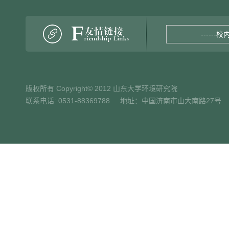
------校
版权所有 Copyright© 2012 山东大学环境研究院
联系电话: 0531-88369788 地址：中国济南市山大南路27号