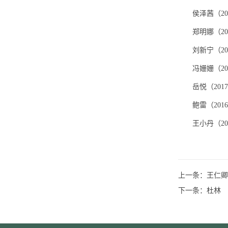
侯泽茜（
20
郑明娜（
20
刘新宁（
20
冯姗姗（
20
岳悦（
2017
鲍雷（
2016
王小丹（
20
上一条：
王仁卿
下一条：
杜林