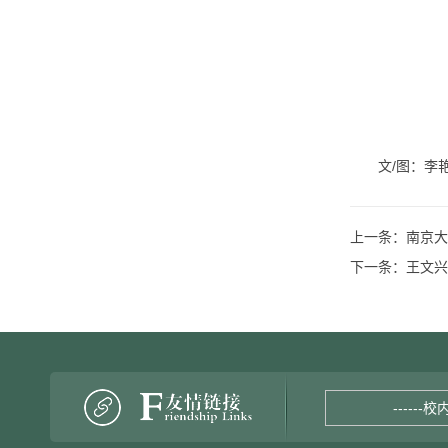
文/图：李
上一条：
南京大
下一条：
王文兴
------校