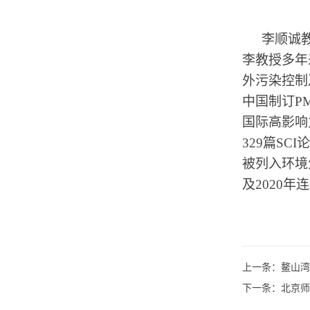
李顺诚
李教授多年
外污染控制
中国制订
PM
国际高影响
329
篇
SCI
论
被列入环境
及
2020
年连
上一条：
鳌山湾
下一条：
北京师