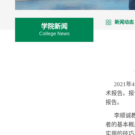
新闻动态
学院新闻
College News
2021
年
4
术报告。报
报告。
李顺诚
者的基本概
实用的技巧