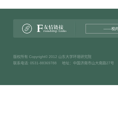
------校
版权所有 Copyright© 2012 山东大学环境研究院
联系电话: 0531-88369788 地址：中国济南市山大南路27号