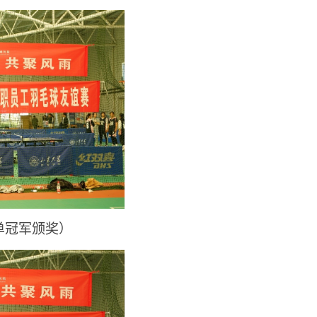
单冠军颁奖）