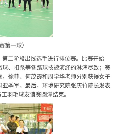
赛第一球）
，第二阶段出线选手进行排位赛。比赛开始
吊球、扣杀等各路球技被演绎的淋漓尽致；赛
逐，徐菲、何茂霞和周学华老师分别获得女子
冠亚季军。最后，环境研究院张庆竹院长发表
员工羽毛球友谊赛圆满结束
。