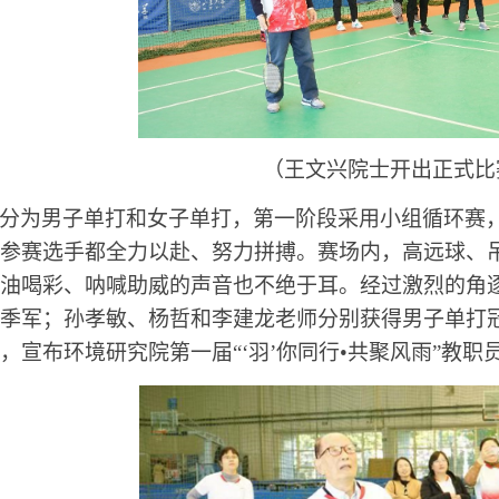
（王文兴院士开出正式比
分为男子单打和女子单打，第一阶段采用小组循环赛
参赛选手都全力以赴、努力拼搏。赛场内，高远球、
油喝彩、呐喊助威的声音也不绝于耳。经过激烈的角
季军；孙孝敏、杨哲和李建龙老师分别获得男子单打
，宣布
环境研究院第一届
“‘
羽
’
你同行
•
共聚风雨
”
教职