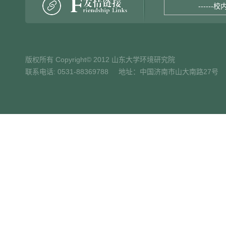
------校
版权所有 Copyright© 2012 山东大学环境研究院
联系电话: 0531-88369788 地址：中国济南市山大南路27号