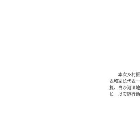
本次乡村振
表和家长代表一
复、白沙河湿地
长，以实际行