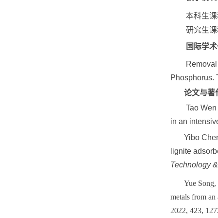
本科生课
研究生课
国际学术
Removal 
Phosphorus. T
论文与著
Tao Wen ,
in an intensiv
Yibo Chen
lignite adsor
Technology &
Yue Song,
metals from an 
2022, 423, 127