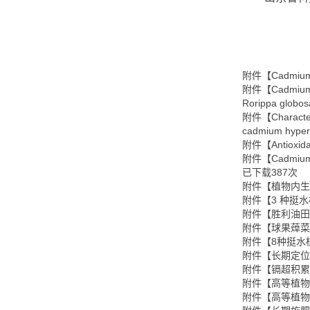
附件【
Cadmium 
附件【
Cadmium 
Rorippa globos
附件【
Characte
cadmium hyper
附件【
Antioxid
附件【
Cadmium 
已下载
387
次
附件【
植物内生
附件【
3 种挺
附件【
胜利油田
附件【
球果蔊菜
附件【
8种挺水
附件【
长期定位
附件【
镉超积累
附件【
高等植物
附件【
高等植物