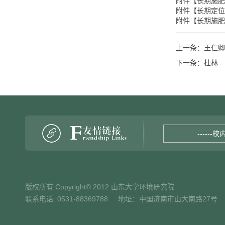
附件【
长期施肥
附件【
长期定位
附件【
长期施肥
上一条：
王仁卿
下一条：
杜林
------校
版权所有 Copyright© 2012 山东大学环境研究院
联系电话: 0531-88369788 地址：中国济南市山大南路27号