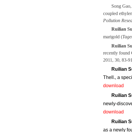
Song Gao
coupled ethylen
Pollution Rese
Ruilian S
marigold (
Tage
Ruilian S
recently found
2011, 30, 83-9
Ruilian 
Thell., a spe
download
Ruilian 
newly-discov
download
Ruilian 
as a newly f